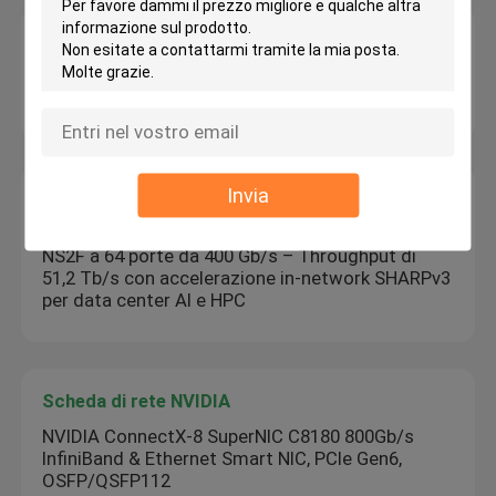
Ricetrasmettitore ottico di Mellanox
MMA4Z00-NS trasmettitore ottico mellanox
Compatibile 800G 2xSR4 OSFP PAM4 850nm 50m
Invia
Nvidia Network Switch
Switch InfiniBand NVIDIA Quantum-2 MQM9790-
NS2F a 64 porte da 400 Gb/s – Throughput di
51,2 Tb/s con accelerazione in-network SHARPv3
per data center AI e HPC
Scheda di rete NVIDIA
NVIDIA ConnectX-8 SuperNIC C8180 800Gb/s
InfiniBand & Ethernet Smart NIC, PCIe Gen6,
OSFP/QSFP112