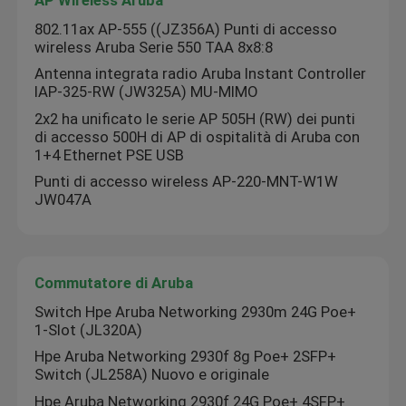
802.11ax AP-555 ((JZ356A) Punti di accesso
wireless Aruba Serie 550 TAA 8x8:8
Antenna integrata radio Aruba Instant Controller
IAP-325-RW (JW325A) MU-MIMO
2x2 ha unificato le serie AP 505H (RW) dei punti
di accesso 500H di AP di ospitalità di Aruba con
1+4 Ethernet PSE USB
Punti di accesso wireless AP-220-MNT-W1W
JW047A
Commutatore di Aruba
Switch Hpe Aruba Networking 2930m 24G Poe+
1-Slot (JL320A)
Hpe Aruba Networking 2930f 8g Poe+ 2SFP+
Switch (JL258A) Nuovo e originale
Hpe Aruba Networking 2930f 24G Poe+ 4SFP+