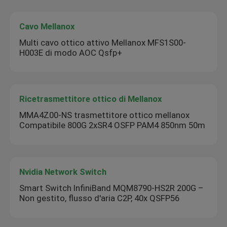
Cavo Mellanox
Multi cavo ottico attivo Mellanox MFS1S00-
H003E di modo AOC Qsfp+
Ricetrasmettitore ottico di Mellanox
MMA4Z00-NS trasmettitore ottico mellanox
Compatibile 800G 2xSR4 OSFP PAM4 850nm 50m
Nvidia Network Switch
Smart Switch InfiniBand MQM8790-HS2R 200G –
Non gestito, flusso d'aria C2P, 40x QSFP56