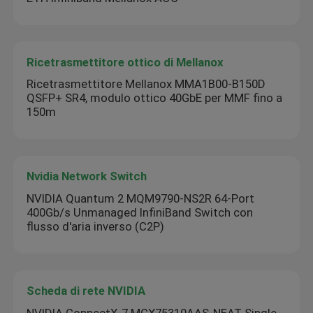
Ricetrasmettitore ottico di Mellanox
Ricetrasmettitore Mellanox MMA1B00-B150D
QSFP+ SR4, modulo ottico 40GbE per MMF fino a
150m
Nvidia Network Switch
NVIDIA Quantum 2 MQM9790-NS2R 64-Port
400Gb/s Unmanaged InfiniBand Switch con
flusso d'aria inverso (C2P)
Scheda di rete NVIDIA
NVIDIA ConnectX-7 MCX75310AAS-NEAT Single-