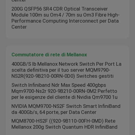
200G QSFP56 SR4 CDR Optical Transceiver
Module 100m su Om4 / 70m su Om3 Fibre High-
Performance Computing Interconnect per Data
Center
Commutatore di rete di Mellanox
400GB/S Ib Mellanox Network Switch Per Port La
scelta definitiva per il tuo server MQM9790-
NS2R(920-9B210-00RN-0D0) Switches gestiti
Switch Infiniband Ndr Max Speed 400gbps
Mqm9700-Ns2r 920-9B210-00RN-0M2 Perfetto
per le esigenze del cliente di Nvidia Qm9700 1u
NVIDIA MQM9700-NS2F Switch Smart InfiniBand
da 400Gb/s, 64 porte, per Data Center
MQM8700-HS2F ((920-9B110-00FH-0MD) Rete
Mellanox 200g Switch Quantum HDR InfiniBand