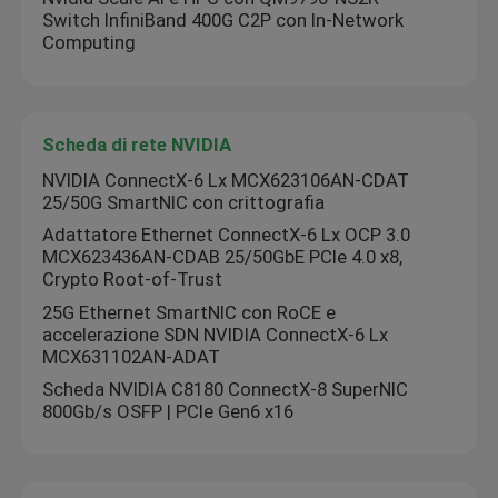
Switch InfiniBand 400G C2P con In-Network
Computing
Chi Siamo
Visita alla fabbrica
Scheda di rete NVIDIA
NVIDIA ConnectX-6 Lx MCX623106AN-CDAT
25/50G SmartNIC con crittografia
Controllo della qualità
Adattatore Ethernet ConnectX-6 Lx OCP 3.0
MCX623436AN-CDAB 25/50GbE PCIe 4.0 x8,
Contattaci
Crypto Root-of-Trust
25G Ethernet SmartNIC con RoCE e
accelerazione SDN NVIDIA ConnectX-6 Lx
Notizie
MCX631102AN-ADAT
Scheda NVIDIA C8180 ConnectX-8 SuperNIC
800Gb/s OSFP | PCIe Gen6 x16
Casi
Chiedi un preventivo