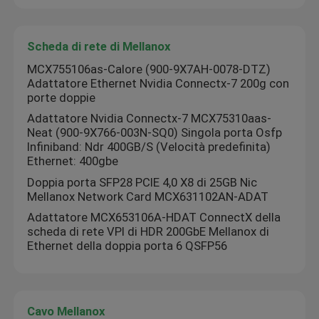
Scheda di rete di Mellanox
MCX755106as-Calore (900-9X7AH-0078-DTZ)
Adattatore Ethernet Nvidia Connectx-7 200g con
porte doppie
Adattatore Nvidia Connectx-7 MCX75310aas-
Neat (900-9X766-003N-SQ0) Singola porta Osfp
Infiniband: Ndr 400GB/S (Velocità predefinita)
Ethernet: 400gbe
Doppia porta SFP28 PCIE 4,0 X8 di 25GB Nic
Mellanox Network Card MCX631102AN-ADAT
Adattatore MCX653106A-HDAT ConnectX della
scheda di rete VPI di HDR 200GbE Mellanox di
Ethernet della doppia porta 6 QSFP56
Cavo Mellanox