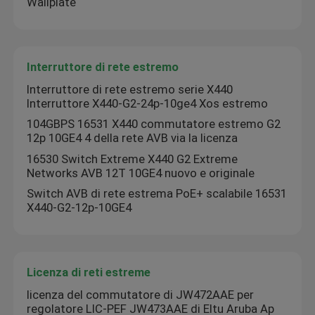
Wallplate
AP Wireless Aruba
Interruttore di rete estremo
Commutatore di Aruba
Interruttore di rete estremo serie X440
Interruttore X440-G2-24p-10ge4 Xos estremo
Switch Cisco
104GBPS 16531 X440 commutatore estremo G2
12p 10GE4 4 della rete AVB via la licenza
16530 Switch Extreme X440 G2 Extreme
Rack server con raffreddamento integrato
Networks AVB 12T 10GE4 nuovo e originale
Switch AVB di rete estrema PoE+ scalabile 16531
X440-G2-12p-10GE4
Cavo in fibra ottica e accessori
Licenza di reti estreme
licenza del commutatore di JW472AAE per
regolatore LIC-PEF JW473AAE di Eltu Aruba Ap