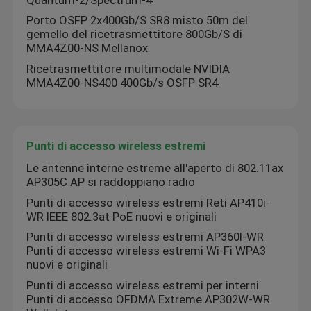
Porto OSFP 2x400Gb/S SR8 misto 50m del
Cavo NVIDIA
gemello del ricetrasmettitore 800Gb/S di
MMA4Z00-NS Mellanox
Ricetrasmettitore multimodale NVIDIA
Trasmettitore ottico NVIDIA
MMA4Z00-NS400 400Gb/s OSFP SR4
Punti di accesso wireless estremi
Punti di accesso wireless estremi
Interruttore di rete estremo
Le antenne interne estreme all'aperto di 802.11ax
AP305C AP si raddoppiano radio
Punti di accesso wireless estremi Reti AP410i-
Licenza di reti estreme
WR IEEE 802.3at PoE nuovi e originali
Punti di accesso wireless estremi AP360I-WR
Punti di accesso wireless estremi Wi-Fi WPA3
Punti di accesso wireless di putiferio
nuovi e originali
Punti di accesso wireless estremi per interni
Commutatore di rete di putiferio
Punti di accesso OFDMA Extreme AP302W-WR