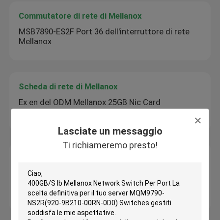
Commutatore di rete di Mellanox
MSB7890-ES2F Port 36 dell'interruttore di rete
Mellanox
Scheda di rete di Mellanox
Ex en del ODM Mellanox 25GB Nic Card
MCX512A-ADAT ConnectX-5
Lasciate un messaggio
Ti richiameremo presto!
Cavo Mellanox
Cavo Mellanox MFP7E20-N010 Multimodo MPO-
12/APC a 2x MPO-12/APC Cavo a fibra passiva,
10m