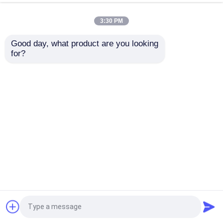
3:30 PM
Commutatore di rete di putiferio
Good day, what product are you looking 
Switch RUCKUS ICX 7550-24ZP ad alta densità
for?
Multigigabit PoE++ con uplink 100G
AP Wireless Aruba
Access Point Wireless Indoor HPE Aruba Ap-514
(Q9H57A) di Alta Qualità per Aziende
Commutatore di Aruba
Hpe Aruba Networking 2930f 24G Poe+ 4SFP
370W Switch (JL261A) nuovo e originale