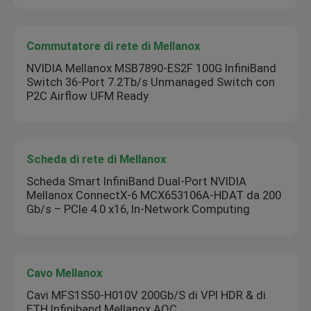
Commutatore di rete di Mellanox
NVIDIA Mellanox MSB7890-ES2F 100G InfiniBand
Switch 36-Port 7.2Tb/s Unmanaged Switch con
P2C Airflow UFM Ready
Scheda di rete di Mellanox
Scheda Smart InfiniBand Dual-Port NVIDIA
Mellanox ConnectX-6 MCX653106A-HDAT da 200
Gb/s – PCIe 4.0 x16, In-Network Computing
Cavo Mellanox
Cavi MFS1S50-H010V 200Gb/S di VPI HDR & di
ETH Infiniband Mellanox AOC