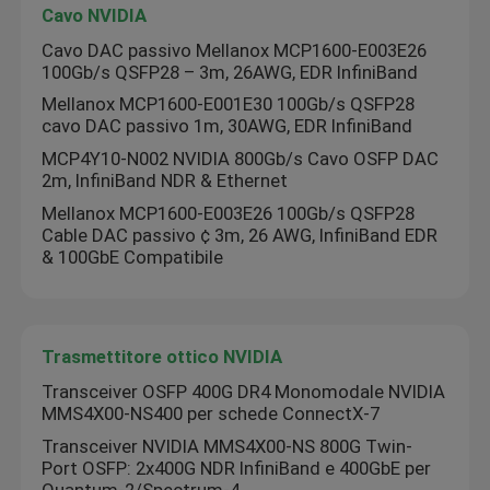
Cavo NVIDIA
Cavo DAC passivo Mellanox MCP1600-E003E26
Modulo ricetrasmettitore ottico
100Gb/s QSFP28 – 3m, 26AWG, EDR InfiniBand
Mellanox MCP1600-E001E30 100Gb/s QSFP28
cavo DAC passivo 1m, 30AWG, EDR InfiniBand
Commutatore di rete di Mellanox
MCP4Y10-N002 NVIDIA 800Gb/s Cavo OSFP DAC
2m, InfiniBand NDR & Ethernet
Scheda di rete di Mellanox
Mellanox MCP1600-E003E26 100Gb/s QSFP28
Cable DAC passivo ¢ 3m, 26 AWG, InfiniBand EDR
& 100GbE Compatibile
Cavo Mellanox
Ricetrasmettitore ottico di Mellanox
Trasmettitore ottico NVIDIA
Transceiver OSFP 400G DR4 Monomodale NVIDIA
Nvidia Network Switch
MMS4X00-NS400 per schede ConnectX-7
Transceiver NVIDIA MMS4X00-NS 800G Twin-
Port OSFP: 2x400G NDR InfiniBand e 400GbE per
Scheda di rete NVIDIA
Quantum-2/Spectrum-4