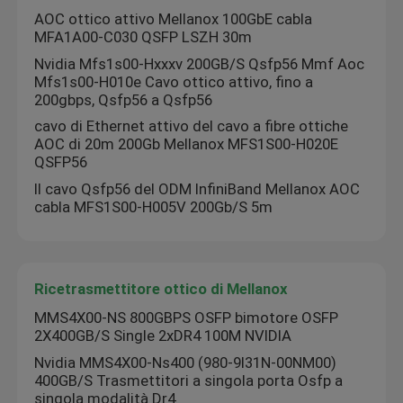
AOC ottico attivo Mellanox 100GbE cabla
MFA1A00-C030 QSFP LSZH 30m
Nvidia Mfs1s00-Hxxxv 200GB/S Qsfp56 Mmf Aoc
Mfs1s00-H010e Cavo ottico attivo, fino a
200gbps, Qsfp56 a Qsfp56
cavo di Ethernet attivo del cavo a fibre ottiche
AOC di 20m 200Gb Mellanox MFS1S00-H020E
QSFP56
Il cavo Qsfp56 del ODM InfiniBand Mellanox AOC
cabla MFS1S00-H005V 200Gb/S 5m
Ricetrasmettitore ottico di Mellanox
MMS4X00-NS 800GBPS OSFP bimotore OSFP
2X400GB/S Single 2xDR4 100M NVIDIA
Nvidia MMS4X00-Ns400 (980-9I31N-00NM00)
400GB/S Trasmettitori a singola porta Osfp a
singola modalità Dr4