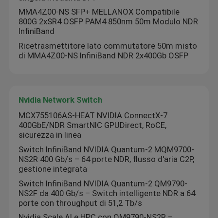
MMA4Z00-NS SFP+ MELLANOX Compatibile
800G 2xSR4 OSFP PAM4 850nm 50m Modulo NDR
InfiniBand
Ricetrasmettitore lato commutatore 50m misto
di MMA4Z00-NS InfiniBand NDR 2x400Gb OSFP
Nvidia Network Switch
MCX755106AS-HEAT NVIDIA ConnectX-7
400GbE/NDR SmartNIC GPUDirect, RoCE,
sicurezza in linea
Switch InfiniBand NVIDIA Quantum-2 MQM9700-
Casa.
NS2R 400 Gb/s – 64 porte NDR, flusso d'aria C2P,
gestione integrata
Switch InfiniBand NVIDIA Quantum-2 QM9790-
Prodotti
NS2F da 400 Gb/s – Switch intelligente NDR a 64
porte con throughput di 51,2 Tb/s
Video
Nvidia Scale AI e HPC con QM9790-NS2R –