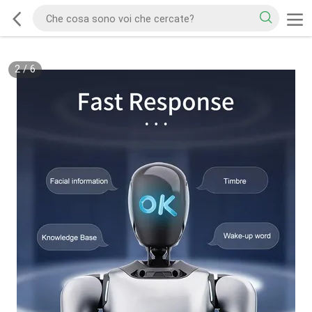
2
/
6