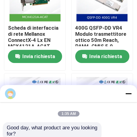
Chi Siamo
Scheda di interfaccia
400G QSFP-DD VR4
di rete Mellanox
Modulo trasmettitore
Visita alla fabbrica
ConnectX-4 Lx EN
ottico 50m Reach,
MCX4121A-ACAT
PAM4, CMIS 5.0
Dual-Port 25GbE
Invia richiesta
Invia richiesta
Controllo della qualità
SFP28 con supporto
RDMA e RoCE
Contattaci
Notizie
Casi
1:35 AM
Good day, what product are you looking 
Chiedi un preventivo
for?
Modulo trasmettitore
Trasmettitore