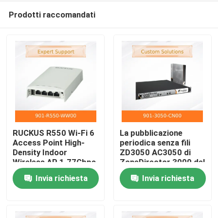
Prodotti raccomandati
RUCKUS R550 Wi-Fi 6
La pubblicazione
Access Point High-
periodica senza fili
Density Indoor
ZD3050 AC3050 di
Casa.
Wireless AP 1.77Gbps
ZoneDirector 3000 del
512+ Clients
regolatore di putiferio
Invia richiesta
Invia richiesta
Tecnologia BeamFlex+
901-3050-CN00 ha
Prodotti
conceduto una licenza
a per fino a 50 APs
Video