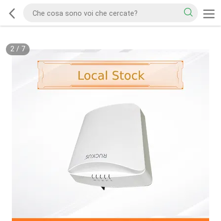
2
/
7