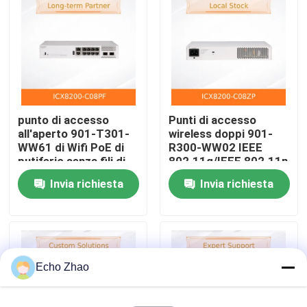
Chi Siamo
Visita alla fabbrica
punto di accesso
Punti di accesso
Controllo della qualità
all'aperto 901-T301-
wireless doppi 901-
WW61 di Wifi PoE di
R300-WW02 IEEE
putiferio senza fili di
802.11g/IEEE 802.11n
Contattaci
802.3af
di putiferio di Zoneflex
Invia richiesta
Invia richiesta
Notizie
Casi
Echo Zhao
Chiedi un preventivo