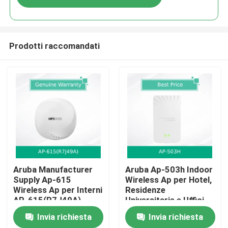
Prodotti raccomandati
Casa.
Aruba Manufacturer
Aruba Ap-503h Indoor
Supply Ap-615
Wireless Ap per Hotel,
Wireless Ap per Interni
Residenze
Prodotti
AP-615(R7J49A)
Universitarie e Uffici
Remoti
Invia richiesta
Invia richiesta
Video