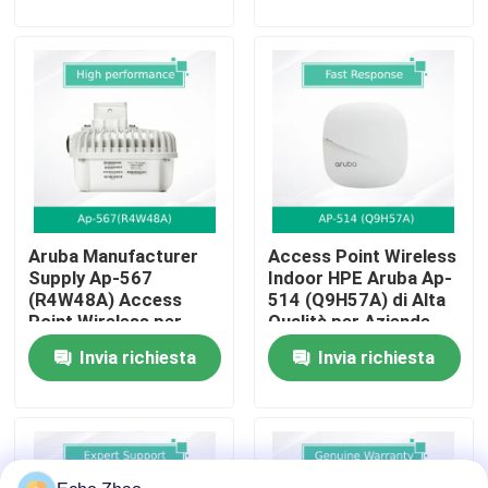
Chi Siamo
Visita alla fabbrica
Controllo della qualità
Aruba Manufacturer
Access Point Wireless
Contattaci
Supply Ap-567
Indoor HPE Aruba Ap-
(R4W48A) Access
514 (Q9H57A) di Alta
Point Wireless per
Qualità per Aziende
Notizie
Interni
Invia richiesta
Invia richiesta
Casi
Chiedi un preventivo