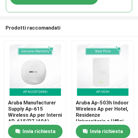
Prodotti raccomandati
Casa.
Aruba Manufacturer
Aruba Ap-503h Indoor
Supply Ap-615
Wireless Ap per Hotel,
Wireless Ap per Interni
Residenze
Prodotti
AP-615(R7J49A)
Universitarie e Uffici
Remoti
Invia richiesta
Invia richiesta
Video