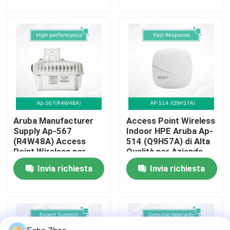
Chi Siamo
Visita alla fabbrica
Controllo della qualità
Aruba Manufacturer
Access Point Wireless
Contattaci
Supply Ap-567
Indoor HPE Aruba Ap-
(R4W48A) Access
514 (Q9H57A) di Alta
Point Wireless per
Qualità per Aziende
Notizie
Interni
Invia richiesta
Invia richiesta
Casi
Chiedi un preventivo