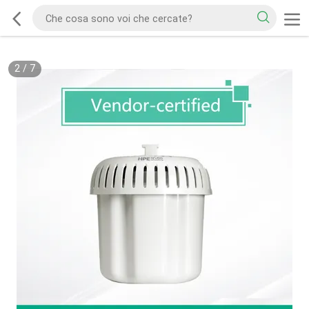
2
/
7