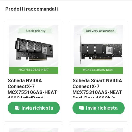
Prodotti raccomandati
Scheda NVIDIA
Scheda Smart NVIDIA
ConnectX-7
ConnectX-7
MCX755106AS-HEAT
MCX75310AAS-NEAT
Casa.
400G InfiniBand –
Dual-Port 400Gb/s
Porta singola NDR,
InfiniBand ed Ethernet
Invia richiesta
Invia richiesta
PCIe 5.0, Sicurezza e
– PCIe 5.0 x16, NDR
Prodotti
Archiviazione
accelerate via
hardware per carichi
Video