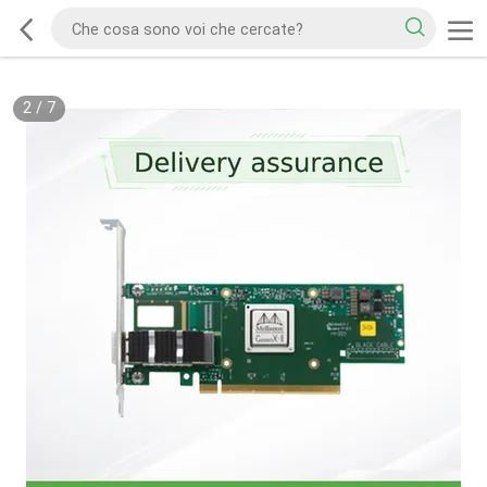
2
/
7