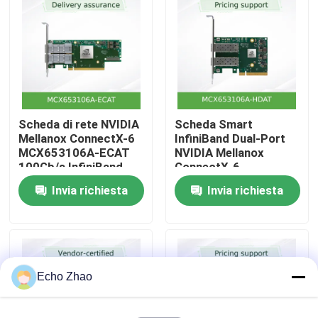
di lavoro hyperscale
Chi Siamo
Visita alla fabbrica
Scheda di rete NVIDIA
Scheda Smart
Controllo della qualità
Mellanox ConnectX-6
InfiniBand Dual-Port
MCX653106A-ECAT
NVIDIA Mellanox
100Gb/s InfiniBand
ConnectX-6
Contattaci
Dual-Port con
MCX653106A-HDAT
Invia richiesta
Invia richiesta
capacità Ethernet
da 200 Gb/s – PCIe
4.0 x16, In-Network
Notizie
Computing
Casi
Echo Zhao
Chiedi un preventivo