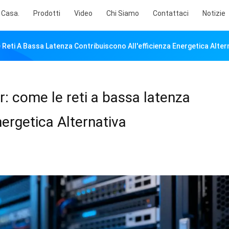
Casa.
Prodotti
Video
Chi Siamo
Contattaci
Notizie
 Reti A Bassa Latenza Contribuiscono All'efficienza Energetica‌ ‌Alter
er: come le reti a bassa latenza
ergetica‌ ‌Alternativa