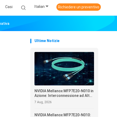
Italian
Casi
Richiedere un preventivo
nativa
Ultime Notizie
NVIDIA Mellanox MFP7E20-N010 in
Azione: Interconnessione ad Alta
Affidabilità e Ottimizzazione
7 Aug, 2026
Operativa per Data Center
NVIDIA Mellanox MFP7E20-N010: