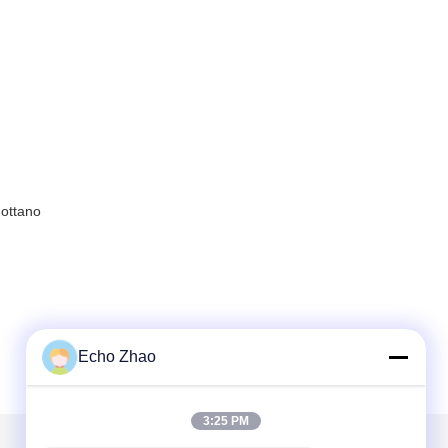
dottano
Echo Zhao
3:25 PM