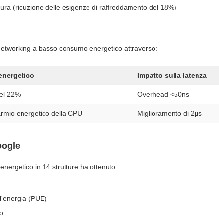
tura (riduzione delle esigenze di raffreddamento del 18%)
l networking a basso consumo energetico attraverso:
energetico
Impatto sulla latenza
del 22%
Overhead <50ns
armio energetico della CPU
Miglioramento di 2μs
oogle
ergetico in 14 strutture ha ottenuto:
ll'energia (PUE)
no