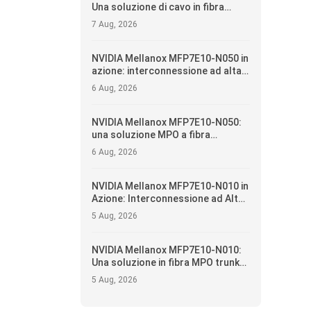
Una soluzione di cavo in fibra
ottica splitter MPO per
7 Aug, 2026
applicazioni di breakout 400G/NDR
NVIDIA Mellanox MFP7E10-N050 in
azione: interconnessione ad alta
affidabilità e ottimizzazione
6 Aug, 2026
operativa per i data center
NVIDIA Mellanox MFP7E10-N050:
una soluzione MPO a fibra
troncale da 50 metri per tessuti
6 Aug, 2026
per data center 400G/NDR
NVIDIA Mellanox MFP7E10-N010 in
Azione: Interconnessione ad Alta
Affidabilità e Ottimizzazione
5 Aug, 2026
Operativa per Data Center
NVIDIA Mellanox MFP7E10-N010:
Una soluzione in fibra MPO trunk
da 10 metri per fabric di data
5 Aug, 2026
center 400G/NDR