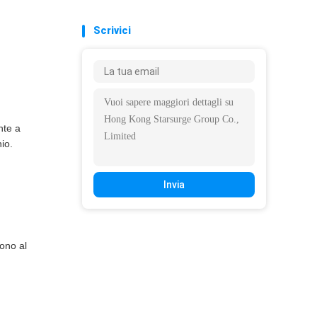
Scrivici
nte a
io.
Invia
cono al